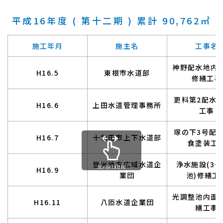
平成16年度 ( 第十二期 ) 累計 90,762㎡
施工年月
施主名
工事名
神野配水地内
H16.5
東根市水道部
修繕工事
更科第2配水
H16.6
上田水道管理事務所
工事
塚の下3号配
H16.7
十和田市上下水道部
食塗装工
登米地方広域水道企
浄水施設(3
scrollable
H16.9
業団
池)修繕工
光調整池内面
H16.11
八匝水道企業団
繕工事