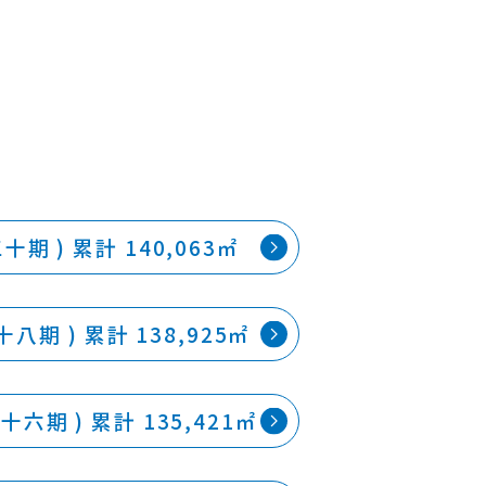
十期 ) 累計 140,063㎡
八期 ) 累計 138,925㎡
十六期 ) 累計 135,421㎡