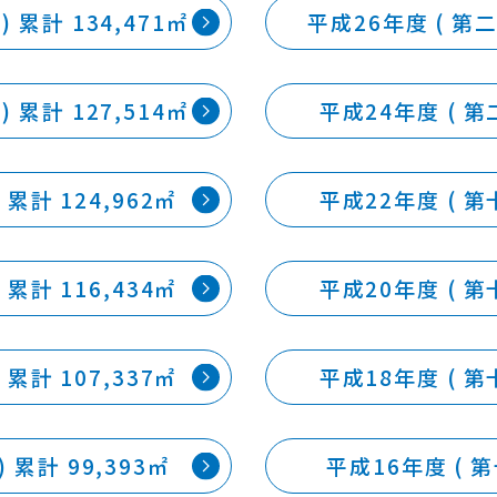
 累計 134,471㎡
平成26年度 ( 第二
 累計 127,514㎡
平成24年度 ( 第二
 累計 124,962㎡
平成22年度 ( 第十
 累計 116,434㎡
平成20年度 ( 第十
 累計 107,337㎡
平成18年度 ( 第十
 累計 99,393㎡
平成16年度 ( 第