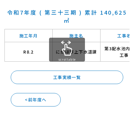
令和7年度 ( 第三十三期 ) 累計 140,625
㎡
施工年月
施主名
工事名
第3配水池内
R8.2
にかほ市上下水道課
工事
scrollable
工事実績一覧
<前年度へ