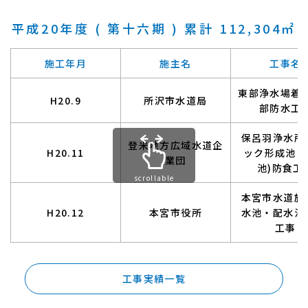
平成20年度 ( 第十六期 ) 累計 112,304㎡
施工年月
施主名
工事名
東部浄水場着
H20.9
所沢市水道局
部防水工
保呂羽浄水所
登米地方広域水道企
H20.11
ック形成池・
業団
池)防食工
scrollable
本宮市水道施
H20.12
本宮市役所
水池・配水池
工事
工事実績一覧