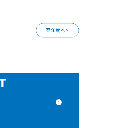
翌年度へ>
T