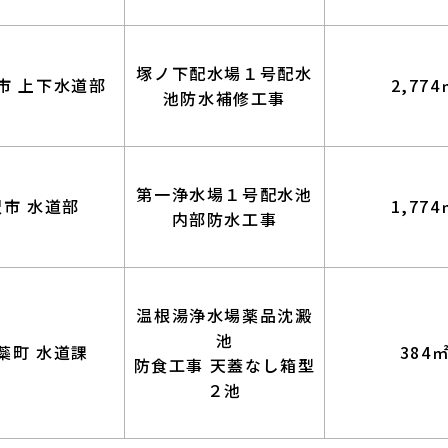
塚ノ下配水場１号配水
市 上下水道部
2,774
池防水補修工事
第一浄水場１号配水池
沢市 水道部
1,774
内部防水工事
温根湯浄水場薬品沈澱
池
蘂町 水道課
384
防食工事 天蓋なし箱型
２池