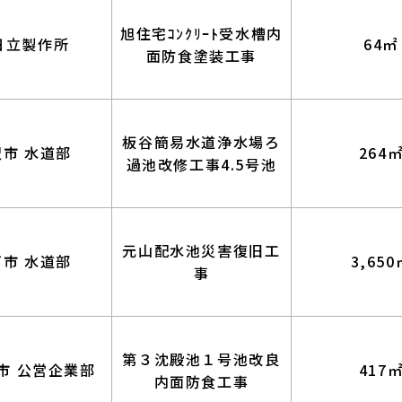
旭住宅ｺﾝｸﾘｰﾄ受水槽内
日立製作所
64㎡
面防食塗装工事
板谷簡易水道浄水場ろ
沢市 水道部
264
過池改修工事4.5号池
元山配水池災害復旧工
戸市 水道部
3,650
事
第３沈殿池１号池改良
市 公営企業部
417
内面防食工事